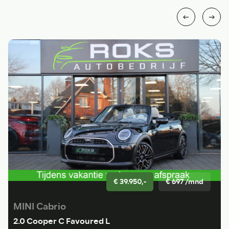
€ 39.950,-
€ 697 /mnd
MINI Cabrio
2.0 Cooper C Favoured L