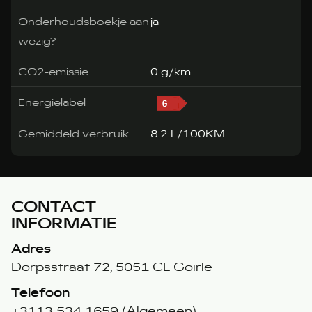
Onderhoudsboekje aan
ja
wezig?
CO2-emissie
0 g/km
Energielabel
Gemiddeld verbruik
8.2 L/100KM
CONTACT
INFORMATIE
Adres
Dorpsstraat 72, 5051 CL Goirle
Telefoon
+3113 534 1659 (Algemeen)