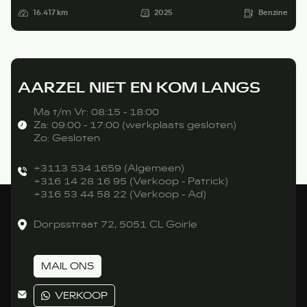
16.417 km
2025
Benzine
AARZEL NIET EN KOM LANGS
Ma t/m Vr: 08:15 - 18:00
Za: 09:00 - 17:00 (werkplaats gesloten)
Zo: Gesloten
+3113 534 1659 (Algemeen)
+316 14 28 16 95 (Verkoop - Patrick)
+316 53 44 58 22 (Verkoop - Ad)
Dorpsstraat 72, 5051 CL Goirle
MAIL ONS
VERKOOP