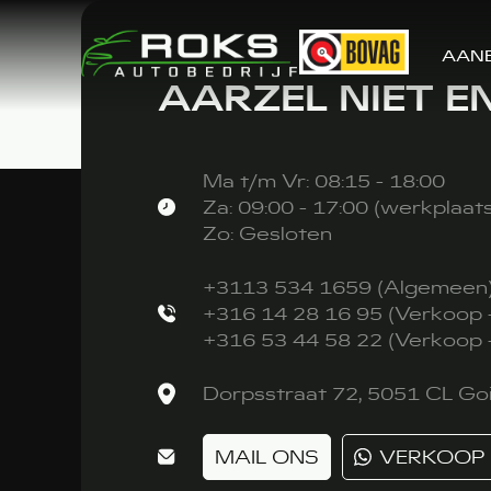
AAN
AARZEL NIET 
Ma t/m Vr: 08:15 - 18:00
Za: 09:00 - 17:00 (werkplaat
Zo: Gesloten
+3113 534 1659 (Algemeen
+316 14 28 16 95 (Verkoop -
+316 53 44 58 22 (Verkoop 
Dorpsstraat 72, 5051 CL Goi
MAIL ONS
VERKOOP