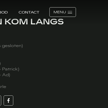
MENU
BOD
CONTACT
EN KOM LANGS
s gesloten)
)
 Patrick)
- Ad)
rle