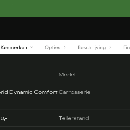
Kenmerken
Opties
Beschrijving
Fi
Model
brid Dynamic Comfort
Carrosserie
0,-
Tellerstand