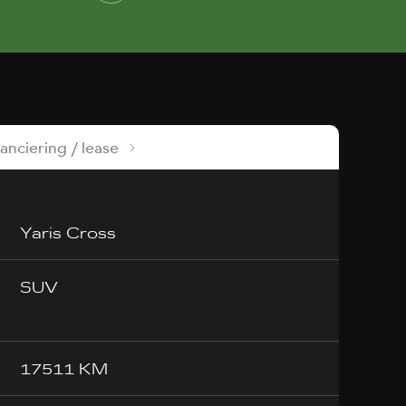
nanciering / lease
Yaris Cross
SUV
17511 KM