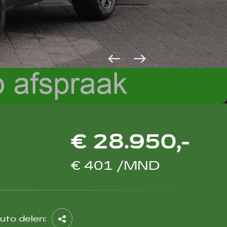
€ 28.950,-
€ 401 /MND
uto delen: