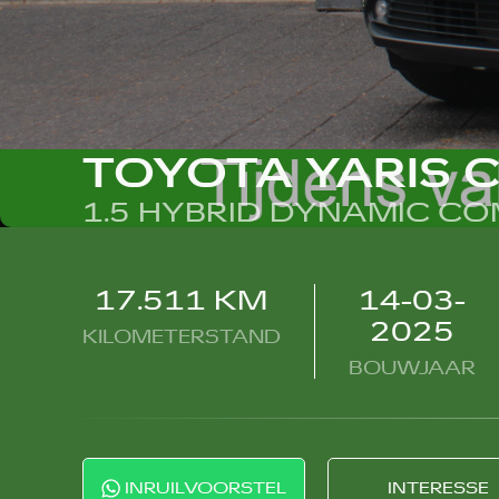
TOYOTA YARIS 
1.5 HYBRID DYNAMIC C
17.511 KM
14-03-
2025
KILOMETERSTAND
BOUWJAAR
INRUILVOORSTEL
INTERESSE