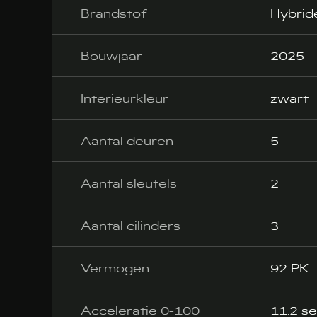
Brandstof
Hybrid
Bouwjaar
2025
Interieurkleur
zwart
Aantal deuren
5
Aantal sleutels
2
Aantal cilinders
3
Vermogen
92 PK
Acceleratie 0-100
11.2 se