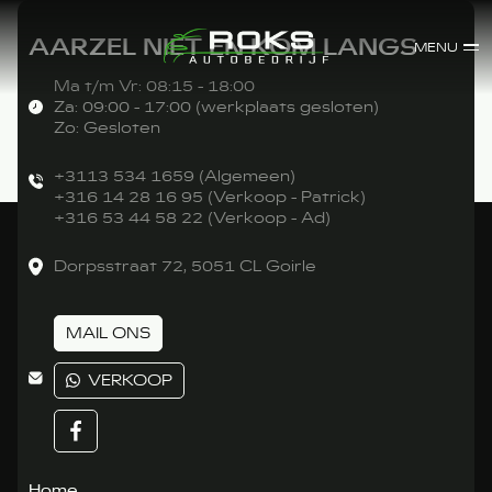
AARZEL NIET EN KOM LANGS
MENU
Ma t/m Vr: 08:15 - 18:00
Za: 09:00 - 17:00 (werkplaats gesloten)
Zo: Gesloten
+3113 534 1659 (Algemeen)
+316 14 28 16 95 (Verkoop - Patrick)
+316 53 44 58 22 (Verkoop - Ad)
Dorpsstraat 72, 5051 CL Goirle
MAIL ONS
VERKOOP
Home