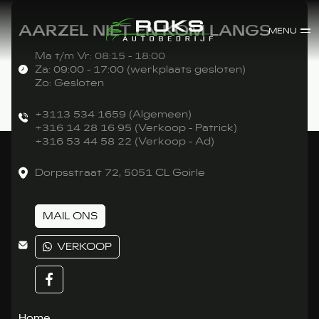
AARZEL NIET EN KOM LANGS
MENU
Ma t/m Vr: 08:15 - 18:00
Za: 09:00 - 17:00 (werkplaats gesloten)
Zo: Gesloten
+3113 534 1659 (Algemeen)
+316 14 28 16 95 (Verkoop - Patrick)
+316 53 44 58 22 (Verkoop - Ad)
Dorpsstraat 72, 5051 CL Goirle
MAIL ONS
VERKOOP
Home