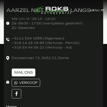
AARZEL NIET EN KOM LANGS
MENU
Ma t/m Vr: 08:15 - 18:00
Za: 09:00 - 17:00 (werkplaats gesloten)
Zo: Gesloten
+3113 534 1659 (Algemeen)
+316 14 28 16 95 (Verkoop - Patrick)
+316 53 44 58 22 (Verkoop - Ad)
Dorpsstraat 72, 5051 CL Goirle
MAIL ONS
VERKOOP
Home