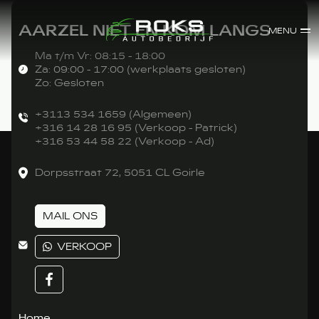
AARZEL NIET EN KOM LANGS
MENU
Ma t/m Vr: 08:15 - 18:00
Za: 09:00 - 17:00 (werkplaats gesloten)
Zo: Gesloten
+3113 534 1659 (Algemeen)
+316 14 28 16 95 (Verkoop - Patrick)
+316 53 44 58 22 (Verkoop - Ad)
Dorpsstraat 72, 5051 CL Goirle
MAIL ONS
VERKOOP
Home