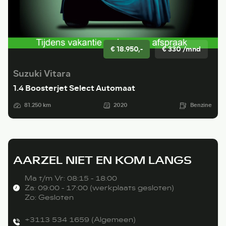
€ 18.950,-
€ 330 /mnd
Suzuki Vitara
1.4 Boosterjet Select Automaat
81.250 km
2020
Benzine
AARZEL NIET EN KOM LANGS
Ma t/m Vr: 08:15 - 18:00
Za: 09:00 - 17:00 (werkplaats gesloten)
Zo: Gesloten
+3113 534 1659 (Algemeen)