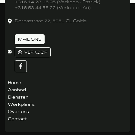
+316 14 28 16 95 (Verkoop - Patrick)
+316 53 44 58 22 (Verkoop - Ad)
Dorpsstraat 72, 5051 CL Goirle
MAIL ONS
VERKOOP
Home
Aanbod
Diensten
Werkplaats
Over ons
Contact