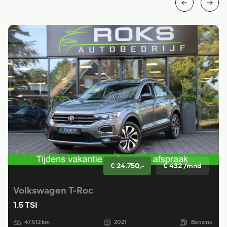
€ 24.750,-
€ 432 /mnd
Volkswagen T-Roc
1.5 TSI
47.512 km
2021
Benzine