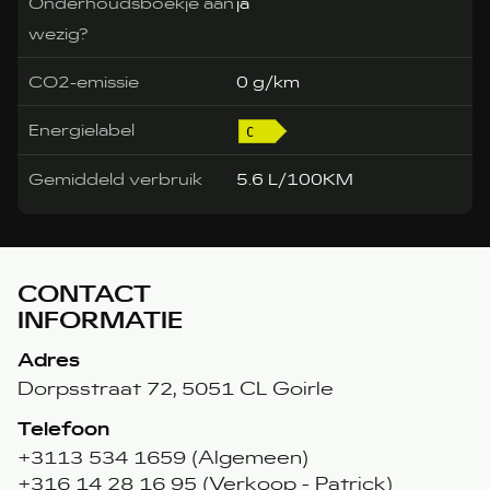
Onderhoudsboekje aan
ja
wezig?
CO2-emissie
0 g/km
Energielabel
Gemiddeld verbruik
5.6 L/100KM
CONTACT
INFORMATIE
Adres
Dorpsstraat 72, 5051 CL Goirle
Telefoon
+3113 534 1659 (Algemeen)
+316 14 28 16 95 (Verkoop - Patrick)