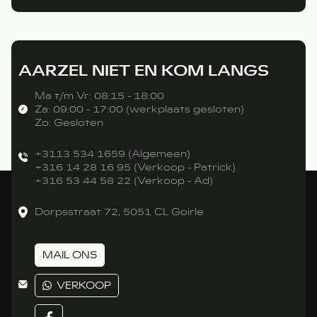
AARZEL NIET EN KOM LANGS
Ma t/m Vr: 08:15 - 18:00
Za: 09:00 - 17:00 (werkplaats gesloten)
Zo: Gesloten
+3113 534 1659 (Algemeen)
+316 14 28 16 95 (Verkoop - Patrick)
+316 53 44 58 22 (Verkoop - Ad)
Dorpsstraat 72, 5051 CL Goirle
MAIL ONS
VERKOOP