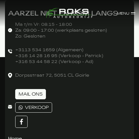
AARZEL NIET EN KOM LANGS
MENU
Ma t/m Vr: 08:15 - 18:00
Za: 09:00 - 17:00 (werkplaats gesloten)
Zo: Gesloten
+3113 534 1659 (Algemeen)
+316 14 28 16 95 (Verkoop - Patrick)
+316 53 44 58 22 (Verkoop - Ad)
Dorpsstraat 72, 5051 CL Goirle
MAIL ONS
VERKOOP
Home