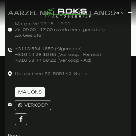
AARZEL NIET EN KOM LANGS
MENU
Ma t/m Vr: 08:15 - 18:00
Za: 09:00 - 17:00 (werkplaats gesloten)
Zo: Gesloten
+3113 534 1659 (Algemeen)
+316 14 28 16 95 (Verkoop - Patrick)
+316 53 44 58 22 (Verkoop - Ad)
Dorpsstraat 72, 5051 CL Goirle
MAIL ONS
VERKOOP
Home