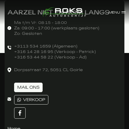
AARZEL NIET EN KOM LANGS
MENU
Ma t/m Vr: 08:15 - 18:00
Za: 09:00 - 17:00 (werkplaats gesloten)
Zo: Gesloten
+3113 534 1659 (Algemeen)
+316 14 28 16 95 (Verkoop - Patrick)
+316 53 44 58 22 (Verkoop - Ad)
Dorpsstraat 72, 5051 CL Goirle
MAIL ONS
VERKOOP
Home