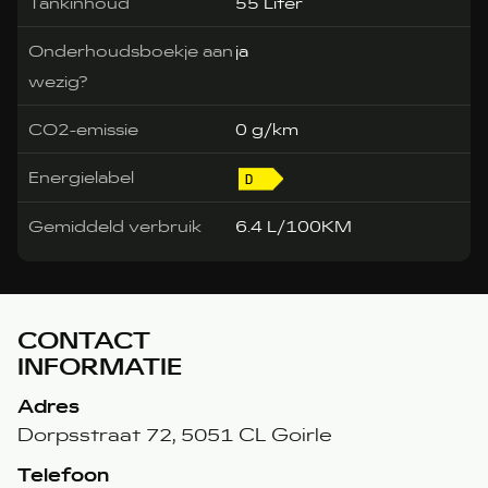
Tankinhoud
55 Liter
Onderhoudsboekje aan
ja
wezig?
CO2-emissie
0 g/km
Energielabel
Gemiddeld verbruik
6.4 L/100KM
CONTACT
INFORMATIE
Adres
Dorpsstraat 72, 5051 CL Goirle
Telefoon