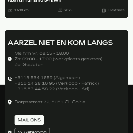
Abarth Turismo 54 kWh
3.630 km
2025
Elektrisch
AARZEL NIET EN KOM LANGS
Ma t/m Vr: 08:15 - 18:00
Za: 09:00 - 17:00 (werkplaats gesloten)
Zo: Gesloten
+3113 534 1659 (Algemeen)
+316 14 28 16 95 (Verkoop - Patrick)
+316 53 44 58 22 (Verkoop - Ad)
Dorpsstraat 72, 5051 CL Goirle
MAIL ONS
VERKOOP