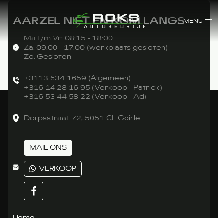
AARZEL NIET EN KOM LANGS
MENU
Ma t/m Vr: 08:15 - 18:00
Za: 09:00 - 17:00 (werkplaats gesloten)
Zo: Gesloten
+3113 534 1659 (Algemeen)
+316 14 28 16 95 (Verkoop - Patrick)
+316 53 44 58 22 (Verkoop - Ad)
Dorpsstraat 72, 5051 CL Goirle
MAIL ONS
VERKOOP
Home